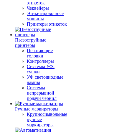
этикеток
Чеквейеры
Этикетировочные
машины
Принтеры этикеток
Пьезоструйные
принтеры
Печатающие
головки
Контроллеры
Системы УФ-
сушки
УФ светодиодные
лампы
Системы
непрерывной
подачи чернил
Ручные маркираторы
Крупносимвольные
ручные
маркираторы