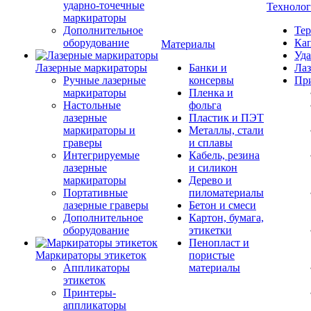
ударно-точечные
Техноло
маркираторы
Дополнительное
Тер
оборудование
Кап
Материалы
Уда
Лазерные маркираторы
Банки и
Лаз
Ручные лазерные
консервы
Пр
маркираторы
Пленка и
Настольные
фольга
лазерные
Пластик и ПЭТ
маркираторы и
Металлы, стали
граверы
и сплавы
Интегрируемые
Кабель, резина
лазерные
и силикон
маркираторы
Дерево и
Портативные
пиломатериалы
лазерные граверы
Бетон и смеси
Дополнительное
Картон, бумага,
оборудование
этикетки
Пенопласт и
Маркираторы этикеток
пористые
Аппликаторы
материалы
этикеток
Принтеры-
аппликаторы