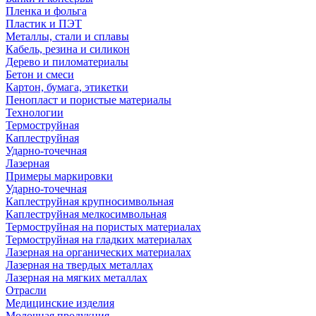
Пленка и фольга
Пластик и ПЭТ
Металлы, стали и сплавы
Кабель, резина и силикон
Дерево и пиломатериалы
Бетон и смеси
Картон, бумага, этикетки
Пенопласт и пористые материалы
Технологии
Термоструйная
Каплеструйная
Ударно-точечная
Лазерная
Примеры маркировки
Ударно-точечная
Каплеструйная крупносимвольная
Каплеструйная мелкосимвольная
Термоструйная на пористых материалах
Термоструйная на гладких материалах
Лазерная на органических материалах
Лазерная на твердых металлах
Лазерная на мягких металлах
Отрасли
Медицинские изделия
Молочная продукция