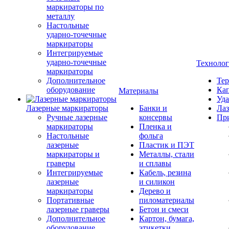
маркираторы по
металлу
Настольные
ударно-точечные
маркираторы
Интегрируемые
ударно-точечные
Техноло
маркираторы
Дополнительное
Тер
оборудование
Кап
Материалы
Уда
Лазерные маркираторы
Банки и
Лаз
Ручные лазерные
консервы
Пр
маркираторы
Пленка и
Настольные
фольга
лазерные
Пластик и ПЭТ
маркираторы и
Металлы, стали
граверы
и сплавы
Интегрируемые
Кабель, резина
лазерные
и силикон
маркираторы
Дерево и
Портативные
пиломатериалы
лазерные граверы
Бетон и смеси
Дополнительное
Картон, бумага,
оборудование
этикетки