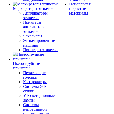
Пенопласт и
Маркираторы этикеток
пористые
Аппликаторы
материалы
этикеток
Принтеры-
аппликаторы
этикеток
Чеквейеры
Этикетировочные
машины
Принтеры этикеток
Пьезоструйные
принтеры
Печатающие
головки
Контроллеры
Системы УФ-
сушки
УФ светодиодные
лампы
Системы
непрерывной
подачи чернил