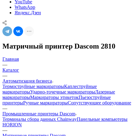
YouTube
WhatsApp
Яндекс.Дзен
Матричный принтер Dascom 2810
Главная
—
Каталог
—
Автоматизация бизнеса
Термоструйные маркираторы
Каплеструйные
маркираторы
Ударно-точечные маркираторы
Лазерные
маркираторы
Маркираторы этикеток
Пьезоструйные
принтеры
Ручные маркираторы
Сопутствующее оборудование
—
Промышленные принтеры Dascom
Терминалы сбора данных Chainway
Панельные компьютеры
HORION
—
Матричные принтеры Dascom