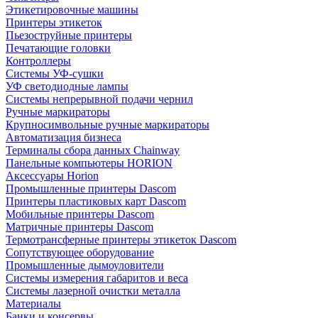
Этикетировочные машины
Принтеры этикеток
Пьезоструйные принтеры
Печатающие головки
Контроллеры
Системы УФ-сушки
УФ светодиодные лампы
Системы непрерывной подачи чернил
Ручные маркираторы
Крупносимвольные ручные маркираторы
Автоматизация бизнеса
Терминалы сбора данных Chainway
Панельные компьютеры HORION
Аксессуары Horion
Промышленные принтеры Dascom
Принтеры пластиковых карт Dascom
Мобильные принтеры Dascom
Матричные принтеры Dascom
Термотрансферные принтеры этикеток Dascom
Сопутствующее оборудование
Промышленные дымоуловители
Системы измерения габаритов и веса
Системы лазерной очистки металла
Материалы
Банки и консервы