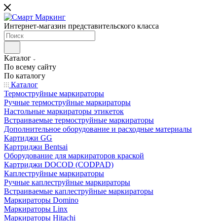
Интернет-магазин представительского класса
Каталог
По всему сайту
По каталогу
Каталог
Термоструйные маркираторы
Ручные термоструйные маркираторы
Настольные маркираторы этикеток
Встраиваемые термоструйные маркираторы
Дополнительное оборудование и расходные материалы
Картиджи GG
Картриджи Bentsai
Оборудование для маркираторов краской
Картриджи DOCOD (CODPAD)
Каплеструйные маркираторы
Ручные каплеструйные маркираторы
Встраиваемые каплеструйные маркираторы
Маркираторы Domino
Маркираторы Linx
Маркираторы Hitachi