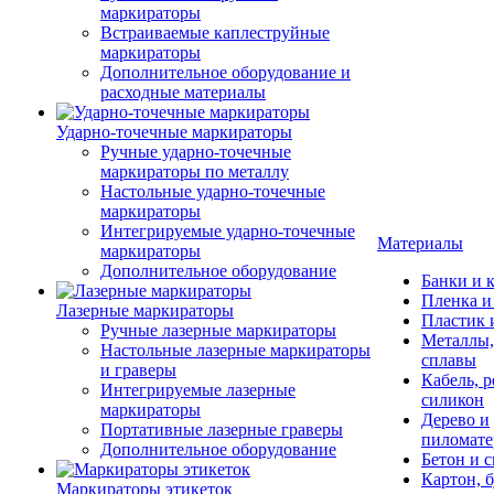
маркираторы
Встраиваемые каплеструйные
маркираторы
Дополнительное оборудование и
расходные материалы
Ударно-точечные маркираторы
Ручные ударно-точечные
маркираторы по металлу
Настольные ударно-точечные
маркираторы
Интегрируемые ударно-точечные
Материалы
маркираторы
Дополнительное оборудование
Банки и 
Пленка и
Лазерные маркираторы
Пластик
Ручные лазерные маркираторы
Металлы,
Настольные лазерные маркираторы
сплавы
и граверы
Кабель, р
Интегрируемые лазерные
силикон
маркираторы
Дерево и
Портативные лазерные граверы
пиломат
Дополнительное оборудование
Бетон и 
Картон, б
Маркираторы этикеток