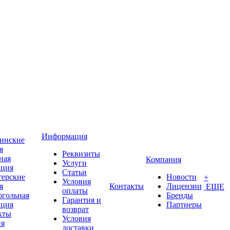
Информация
инские
я
Реквизиты
ная
Компания
Услуги
кция
Статьи
терские
Новости
+
Условия
я
Контакты
Лицензии
ЕЩЕ
оплаты
огольная
Бренды
Гарантия и
кция
Партнеры
возврат
кты
Условия
ия
доставки