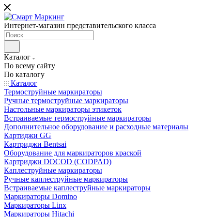
Интернет-магазин представительского класса
Каталог
По всему сайту
По каталогу
Каталог
Термоструйные маркираторы
Ручные термоструйные маркираторы
Настольные маркираторы этикеток
Встраиваемые термоструйные маркираторы
Дополнительное оборудование и расходные материалы
Картиджи GG
Картриджи Bentsai
Оборудование для маркираторов краской
Картриджи DOCOD (CODPAD)
Каплеструйные маркираторы
Ручные каплеструйные маркираторы
Встраиваемые каплеструйные маркираторы
Маркираторы Domino
Маркираторы Linx
Маркираторы Hitachi