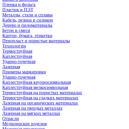
Пленка и фольга
Пластик и ПЭТ
Металлы, стали и сплавы
Кабель, резина и силикон
Дерево и пиломатериалы
Бетон и смеси
Картон, бумага, этикетки
Пенопласт и пористые материалы
Технологии
Термоструйная
Каплеструйная
Ударно-точечная
Лазерная
Примеры маркировки
Ударно-точечная
Каплеструйная крупносимвольная
Каплеструйная мелкосимвольная
Термоструйная на пористых материалах
Термоструйная на гладких материалах
Лазерная на органических материалах
Лазерная на твердых металлах
Лазерная на мягких металлах
Отрасли
Медицинские изделия
Молочная продукция