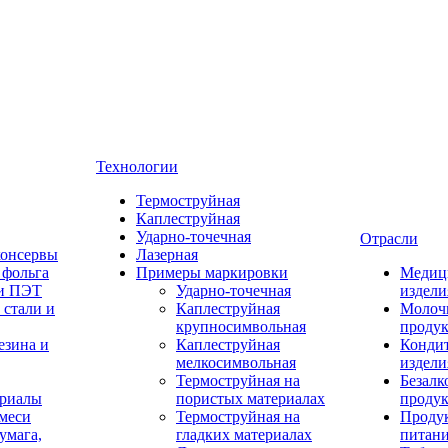
Технологии
Термоструйная
Каплеструйная
Ударно-точечная
Отрасли
консервы
Лазерная
 фольга
Примеры маркировки
Медиц
 и ПЭТ
Ударно-точечная
издели
 стали и
Каплеструйная
Молоч
крупносимвольная
проду
езина и
Каплеструйная
Конди
мелкосимвольная
издели
Термоструйная на
Безалк
ериалы
пористых материалах
проду
смеси
Термоструйная на
Проду
умага,
гладких материалах
питан