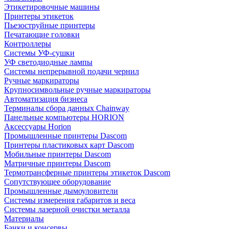
Этикетировочные машины
Принтеры этикеток
Пьезоструйные принтеры
Печатающие головки
Контроллеры
Системы УФ-сушки
УФ светодиодные лампы
Системы непрерывной подачи чернил
Ручные маркираторы
Крупносимвольные ручные маркираторы
Автоматизация бизнеса
Терминалы сбора данных Chainway
Панельные компьютеры HORION
Аксессуары Horion
Промышленные принтеры Dascom
Принтеры пластиковых карт Dascom
Мобильные принтеры Dascom
Матричные принтеры Dascom
Термотрансферные принтеры этикеток Dascom
Сопутствующее оборудование
Промышленные дымоуловители
Системы измерения габаритов и веса
Системы лазерной очистки металла
Материалы
Банки и консервы