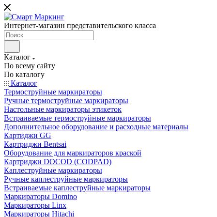
Интернет-магазин представительского класса
Каталог
По всему сайту
По каталогу
Каталог
Термоструйные маркираторы
Ручные термоструйные маркираторы
Настольные маркираторы этикеток
Встраиваемые термоструйные маркираторы
Дополнительное оборудование и расходные материалы
Картиджи GG
Картриджи Bentsai
Оборудование для маркираторов краской
Картриджи DOCOD (CODPAD)
Каплеструйные маркираторы
Ручные каплеструйные маркираторы
Встраиваемые каплеструйные маркираторы
Маркираторы Domino
Маркираторы Linx
Маркираторы Hitachi