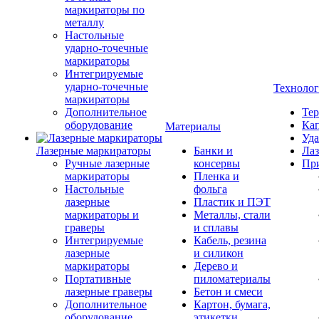
маркираторы по
металлу
Настольные
ударно-точечные
маркираторы
Интегрируемые
ударно-точечные
Техноло
маркираторы
Дополнительное
Тер
оборудование
Кап
Материалы
Уда
Лазерные маркираторы
Банки и
Лаз
Ручные лазерные
консервы
Пр
маркираторы
Пленка и
Настольные
фольга
лазерные
Пластик и ПЭТ
маркираторы и
Металлы, стали
граверы
и сплавы
Интегрируемые
Кабель, резина
лазерные
и силикон
маркираторы
Дерево и
Портативные
пиломатериалы
лазерные граверы
Бетон и смеси
Дополнительное
Картон, бумага,
оборудование
этикетки