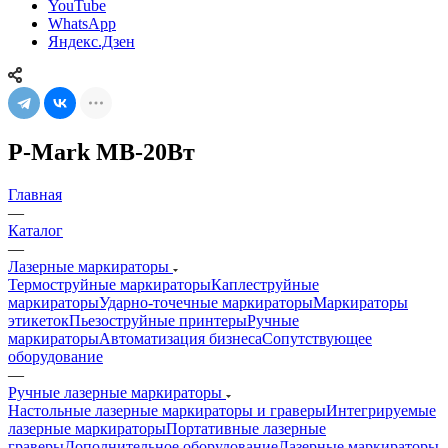
YouTube
WhatsApp
Яндекс.Дзен
P-Mark MB-20Вт
Главная
—
Каталог
—
Лазерные маркираторы
Термоструйные маркираторы
Каплеструйные
маркираторы
Ударно-точечные маркираторы
Маркираторы
этикеток
Пьезоструйные принтеры
Ручные
маркираторы
Автоматизация бизнеса
Сопутствующее
оборудование
—
Ручные лазерные маркираторы
Настольные лазерные маркираторы и граверы
Интегрируемые
лазерные маркираторы
Портативные лазерные
граверы
Дополнительное оборудование
Лазерные маркираторы