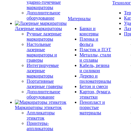
ударно-точечные
Техноло
маркираторы
Дополнительное
Тер
оборудование
Кап
Материалы
Уда
Лазерные маркираторы
Банки и
Лаз
Ручные лазерные
консервы
Пр
маркираторы
Пленка и
Настольные
фольга
лазерные
Пластик и ПЭТ
маркираторы и
Металлы, стали
граверы
и сплавы
Интегрируемые
Кабель, резина
лазерные
и силикон
маркираторы
Дерево и
Портативные
пиломатериалы
лазерные граверы
Бетон и смеси
Дополнительное
Картон, бумага,
оборудование
этикетки
Пенопласт и
Маркираторы этикеток
пористые
Аппликаторы
материалы
этикеток
Принтеры-
аппликаторы