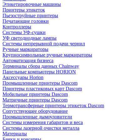
Этикетировочные машины
Принтеры этикеток
Пьезоструйные принтеры
Печатающие головки
Контроллеры
Системы УФ-сушки
УФ светодиодные лампы
Системы непрерывной подачи чернил
Ручные маркираторы
Крупносимвольные ручные маркираторы
Автоматизация бизнеса
Терминалы сбора данных Chainway
Панельные компьютеры HORION
Аксессуары Horion
Промышленные принтеры Dascom
Принтеры пластиковых карт Dascom
Мобильные принтеры Dascom
Матричные принтеры Dascom
Термотрансферные принтеры этикеток Dascom
Сопутствующее оборудование
Промышленные дымоуловители
Системы измерения габаритов и веса
Системы лазерной очистки металла
Материалы
Банки и консервы