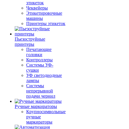
этикеток
Чеквейеры
Этикетировочные
машины
Принтеры этикеток
Пьезоструйные
принтеры
Печатающие
головки
Контроллеры
Системы УФ-
сушки
УФ светодиодные
лампы
Системы
непрерывной
подачи чернил
Ручные маркираторы
Крупносимвольные
ручные
маркираторы