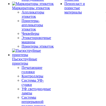
Пенопласт и
Маркираторы этикеток
пористые
Аппликаторы
материалы
этикеток
Принтеры-
аппликаторы
этикеток
Чеквейеры
Этикетировочные
машины
Принтеры этикеток
Пьезоструйные
принтеры
Печатающие
головки
Контроллеры
Системы УФ-
сушки
УФ светодиодные
лампы
Системы
непрерывной
подачи чернил