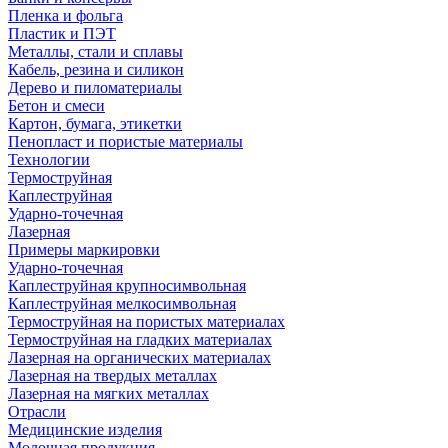
Пленка и фольга
Пластик и ПЭТ
Металлы, стали и сплавы
Кабель, резина и силикон
Дерево и пиломатериалы
Бетон и смеси
Картон, бумага, этикетки
Пенопласт и пористые материалы
Технологии
Термоструйная
Каплеструйная
Ударно-точечная
Лазерная
Примеры маркировки
Ударно-точечная
Каплеструйная крупносимвольная
Каплеструйная мелкосимвольная
Термоструйная на пористых материалах
Термоструйная на гладких материалах
Лазерная на органических материалах
Лазерная на твердых металлах
Лазерная на мягких металлах
Отрасли
Медицинские изделия
Молочная продукция