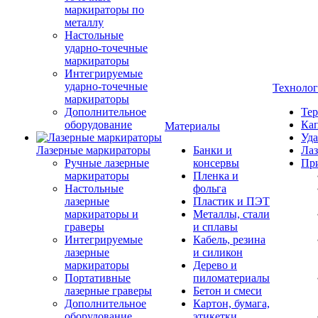
маркираторы по
металлу
Настольные
ударно-точечные
маркираторы
Интегрируемые
ударно-точечные
Техноло
маркираторы
Дополнительное
Тер
оборудование
Кап
Материалы
Уда
Лазерные маркираторы
Банки и
Лаз
Ручные лазерные
консервы
Пр
маркираторы
Пленка и
Настольные
фольга
лазерные
Пластик и ПЭТ
маркираторы и
Металлы, стали
граверы
и сплавы
Интегрируемые
Кабель, резина
лазерные
и силикон
маркираторы
Дерево и
Портативные
пиломатериалы
лазерные граверы
Бетон и смеси
Дополнительное
Картон, бумага,
оборудование
этикетки