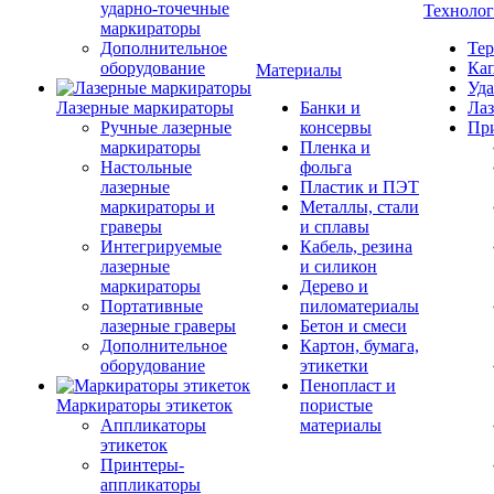
ударно-точечные
Техноло
маркираторы
Дополнительное
Тер
оборудование
Кап
Материалы
Уда
Лазерные маркираторы
Банки и
Лаз
Ручные лазерные
консервы
Пр
маркираторы
Пленка и
Настольные
фольга
лазерные
Пластик и ПЭТ
маркираторы и
Металлы, стали
граверы
и сплавы
Интегрируемые
Кабель, резина
лазерные
и силикон
маркираторы
Дерево и
Портативные
пиломатериалы
лазерные граверы
Бетон и смеси
Дополнительное
Картон, бумага,
оборудование
этикетки
Пенопласт и
Маркираторы этикеток
пористые
Аппликаторы
материалы
этикеток
Принтеры-
аппликаторы