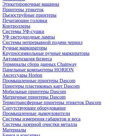
Этикетировочные машины
Принтеры этикеток
Пьезоструйные принтеры
Печатающие головки
Контроллеры
Системы УФ-сушки
УФ светодиодные лампы
Системы непрерывной подачи чернил
Ручные маркираторы
Крупносимвольные ручные маркираторы
Автоматизация бизнеса
Терминалы сбора данных Chainway
Панельные компьютеры HORION
Аксессуары Horion
Промышленные принтеры Dascom
Принтеры пластиковых карт Dascom
Мобильные принтеры Dascom
Матричные принтеры Dascom
Термотрансферные принтеры этикеток Dascom
Сопутствующее оборудование
Промышленные дымоуловители
Системы измерения габаритов и веса
Системы лазерной очистки металла
Материалы
Банки и консервы