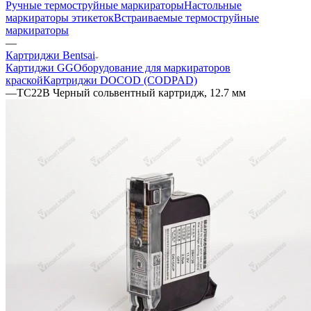
Ручные термоструйные маркираторы
Настольные
маркираторы этикеток
Встраиваемые термоструйные
маркираторы
—
Картриджи Bentsai
Картиджи GG
Оборудование для маркираторов
краской
Картриджи DOCOD (CODPAD)
—
TC22B Черный сольвентный картридж, 12.7 мм