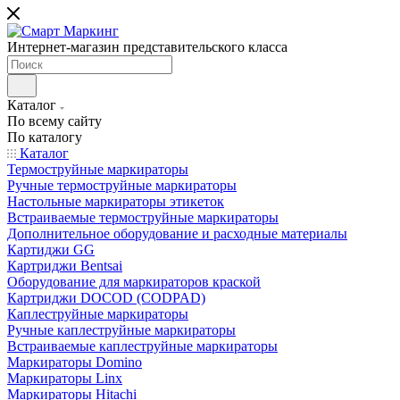
Интернет-магазин представительского класса
Каталог
По всему сайту
По каталогу
Каталог
Термоструйные маркираторы
Ручные термоструйные маркираторы
Настольные маркираторы этикеток
Встраиваемые термоструйные маркираторы
Дополнительное оборудование и расходные материалы
Картиджи GG
Картриджи Bentsai
Оборудование для маркираторов краской
Картриджи DOCOD (CODPAD)
Каплеструйные маркираторы
Ручные каплеструйные маркираторы
Встраиваемые каплеструйные маркираторы
Маркираторы Domino
Маркираторы Linx
Маркираторы Hitachi