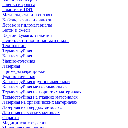
Пленка и фольга
Пластик и ПЭТ
Металлы, стали и сплавы
Кабель, резина и силикон
Дерево и пиломатериалы
Бетон и смеси
Картон, бумага, этикетки
Пенопласт и пористые материалы
Технологии
Термоструйная
Каплеструйная
Ударно-точечная
Лазерная
Примеры маркировки
Ударно-точечная
Каплеструйная крупносимвольная
Каплеструйная мелкосимвольная
Термоструйная на пористых материалах
Термоструйная на гладких материалах
Лазерная на органических материалах
Лазерная на твердых металлах
Лазерная на мягких металлах
Отрасли
Медицинские изделия
Молочная продукция