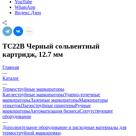
YouTube
WhatsApp
Яндекс.Дзен
TC22B Черный сольвентный
картридж, 12.7 мм
Главная
—
Каталог
—
Термоструйные маркираторы
Каплеструйные маркираторы
Ударно-точечные
маркираторы
Лазерные маркираторы
Маркираторы
этикеток
Пьезоструйные принтеры
Ручные
маркираторы
Автоматизация бизнеса
Сопутствующее
оборудование
—
Дополнительное оборудование и расходные материалы для
термоструйной маркировки