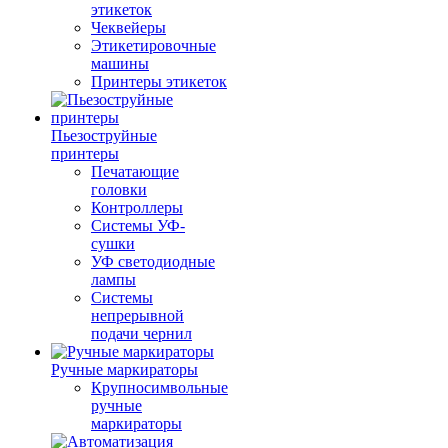
этикеток
Чеквейеры
Этикетировочные
машины
Принтеры этикеток
Пьезоструйные
принтеры
Печатающие
головки
Контроллеры
Системы УФ-
сушки
УФ светодиодные
лампы
Системы
непрерывной
подачи чернил
Ручные маркираторы
Крупносимвольные
ручные
маркираторы