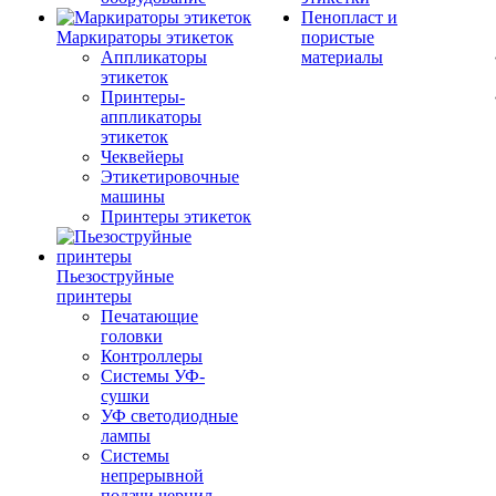
Пенопласт и
Маркираторы этикеток
пористые
Аппликаторы
материалы
этикеток
Принтеры-
аппликаторы
этикеток
Чеквейеры
Этикетировочные
машины
Принтеры этикеток
Пьезоструйные
принтеры
Печатающие
головки
Контроллеры
Системы УФ-
сушки
УФ светодиодные
лампы
Системы
непрерывной
подачи чернил